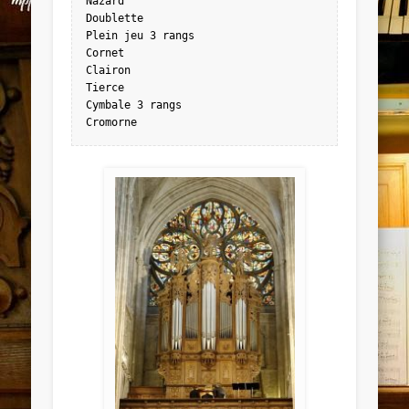
Nazard

Doublette

Plein jeu 3 rangs

Cornet

Clairon

Tierce

Cymbale 3 rangs

Cromorne