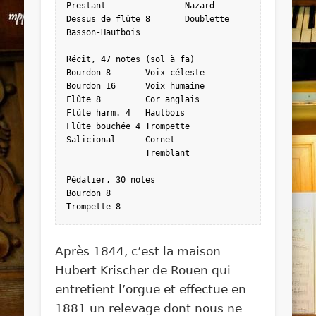
Prestant	        Nazard

Dessus de flûte 8	Doublette

Basson-Hautbois

Récit, 47 notes (sol à fa)

Bourdon 8	Voix céleste

Bourdon 16	Voix humaine

Flûte 8	        Cor anglais

Flûte harm. 4	Hautbois

Flûte bouchée 4	Trompette

Salicional	Cornet

		Tremblant

Pédalier, 30 notes

Bourdon 8

Trompette 8
Après 1844, c’est la maison
Hubert Krischer de Rouen qui
entretient l’orgue et effectue en
1881 un relevage dont nous ne