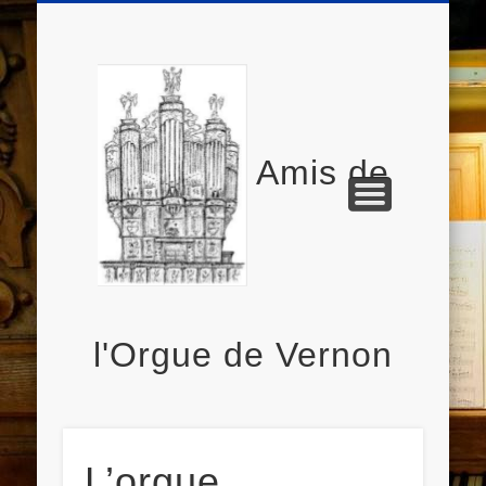
NOUS CONTACTER
L’ASSOCIATION
CALENDRIER
ACCUEIL
L’ORGUE
Amis de
l'Orgue de Vernon
L’orgue