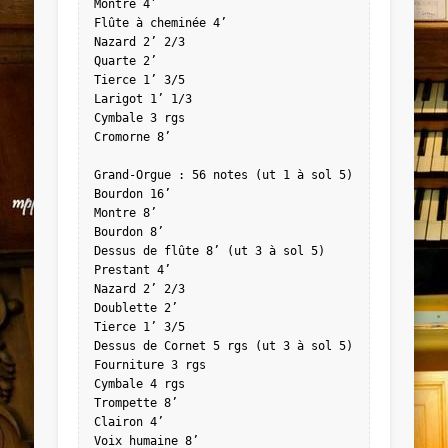
Montre 4’

Flûte à cheminée 4’

Nazard 2’ 2/3

Quarte 2’

Tierce 1’ 3/5

Larigot 1’ 1/3

Cymbale 3 rgs

Cromorne 8’

Grand-Orgue : 56 notes (ut 1 à sol 5)

Bourdon 16’

Montre 8’

Bourdon 8’

Dessus de flûte 8’ (ut 3 à sol 5)

Prestant 4’

Nazard 2’ 2/3

Doublette 2’

Tierce 1’ 3/5

Dessus de Cornet 5 rgs (ut 3 à sol 5)

Fourniture 3 rgs

Cymbale 4 rgs

Trompette 8’

Clairon 4’

Voix humaine 8’
