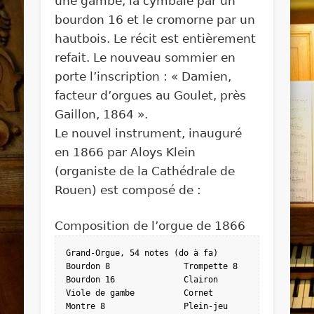
une gambe, la cymbale par un
bourdon 16 et le cromorne par un
hautbois. Le récit est entièrement
refait. Le nouveau sommier en
porte l’inscription : « Damien,
facteur d’orgues au Goulet, près
Gaillon, 1864 ».
Le nouvel instrument, inauguré
en 1866 par Aloys Klein
(organiste de la Cathédrale de
Rouen) est composé de :
Composition de l’orgue de 1866
Grand-Orgue, 54 notes (do à fa)

Bourdon 8	        Trompette 8

Bourdon 16	        Clairon

Viole de gambe	        Cornet

Montre 8	        Plein-jeu
