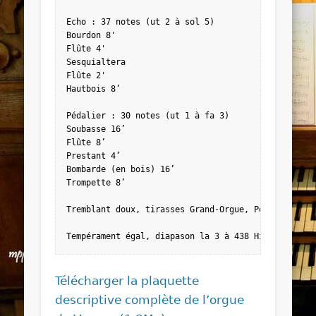
Echo : 37 notes (ut 2 à sol 5)

Bourdon 8'

Flûte 4'

Sesquialtera

Flûte 2'

Hautbois 8’

Pédalier : 30 notes (ut 1 à fa 3)

Soubasse 16’

Flûte 8’

Prestant 4’

Bombarde (en bois) 16’

Trompette 8’

Tremblant doux, tirasses Grand-Orgue, Positif, acco
Tempérament égal, diapason la 3 à 438 Hz.
Télécharger la plaquette
descriptive complète de l’orgue