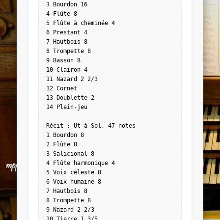
3 Bourdon 16

4 Flûte 8

5 Flûte à cheminée 4

6 Prestant 4

7 Hautbois 8

8 Trompette 8

9 Basson 8

10 Clairon 4

11 Nazard 2 2/3

12 Cornet

13 Doublette 2

14 Plein-jeu

Récit : Ut à Sol, 47 notes

1 Bourdon 8

2 Flûte 8

3 Salicional 8

4 Flûte harmonique 4

5 Voix céleste 8

6 Voix humaine 8

7 Hautbois 8

8 Trompette 8

9 Nazard 2 2/3

10 Tierce 1 3/5
